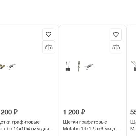
 200 ₽
1 200 ₽
5
етки графитовые
Щетки графитовые
Ще
etabo 14х10х5 мм для
Metabo 14х12,5х6 мм для
Me
HE 2250, KHE 2644,
W 12-125 Quick (2 шт)
WX