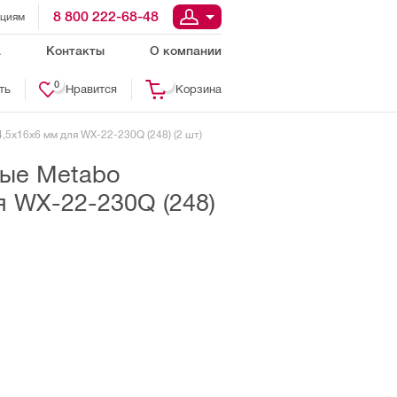
8 800 222-68-48
ациям
а
Контакты
О компании
0
ть
Нравится
Корзина
,5х16х6 мм для WX-22-230Q (248) (2 шт)
ые Metabo
я WX-22-230Q (248)