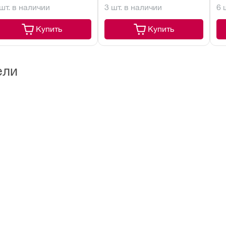
 шт. в наличии
3 шт. в наличии
6 
43 (2 шт)
Купить
Купить
ели