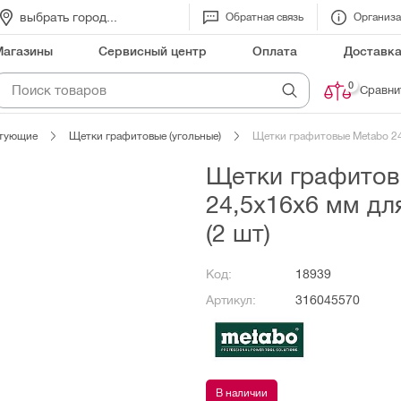
выбрать город...
Обратная связь
Организ
Магазины
Сервисный центр
Оплата
Доставк
0
Сравни
ктующие
Щетки графитовые (угольные)
Щетки графитовые Metabo 24
Щетки графитов
24,5х16х6 мм дл
(2 шт)
Код:
18939
Артикул:
316045570
В наличии