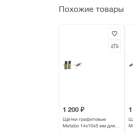
Похожие товары
1 200 ₽
1
Щетки графитовые
Щ
Metabo 14х10х5 мм для
M
KHE 2650, 2851 (251) (2
U