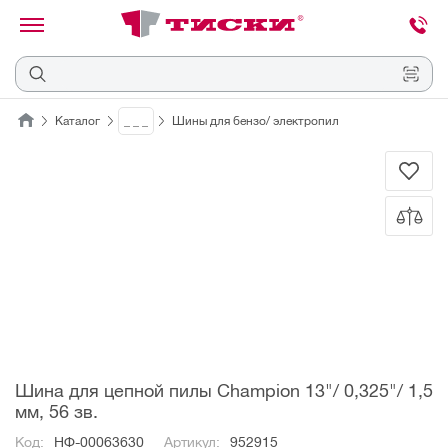
канировать
трихкод
Отмена
Каталог
_ _ _
Шины для бензо/ электропил
Наведите
камеру
на
QR-
код
или
штрихкод,
расположенный
на
ценнике,
товаре
или
упаковке.
Шина для цепной пилы Champion 13"/ 0,325"/ 1,5
мм, 56 зв.
Код:
НФ-00063630
Артикул:
952915