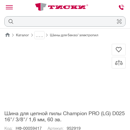
канировать
трихкод
Отмена
Каталог
_ _ _
Шины для бензо/ электропил
Наведите
камеру
на
QR-
код
или
штрихкод,
расположенный
на
ценнике,
товаре
или
упаковке.
Шина для цепной пилы Champion PRO (LG) D025
16"/ 3/8"/ 1,6 мм, 60 зв.
Код:
НФ-00059417
Артикул:
952919