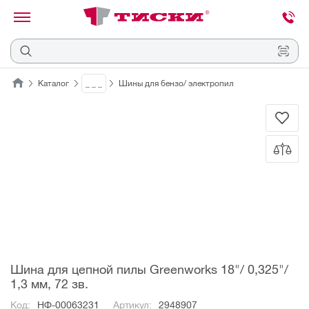
канировать
трихкод
Отмена
Каталог
_ _ _
Шины для бензо/ электропил
Наведите
камеру
на
QR-
код
или
штрихкод,
расположенный
на
ценнике,
товаре
или
упаковке.
Шина для цепной пилы Greenworks 18"/ 0,325"/
1,3 мм, 72 зв.
Код:
НФ-00063231
Артикул:
2948907