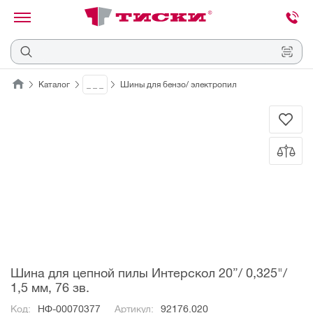
канировать
трихкод
Отмена
Каталог
_ _ _
Шины для бензо/ электропил
Наведите
камеру
на
QR-
код
или
штрихкод,
расположенный
на
ценнике,
товаре
или
упаковке.
Шина для цепной пилы Интерскол 20”/ 0,325"/
1,5 мм, 76 зв.
Код:
НФ-00070377
Артикул:
92176.020