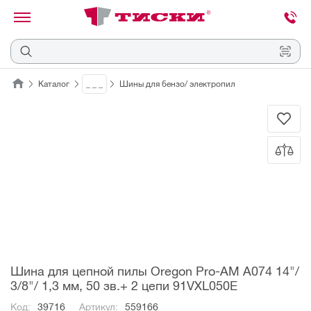
канировать
трихкод
Отмена
Каталог
_ _ _
Шины для бензо/ электропил
Наведите
камеру
на
QR-
код
или
штрихкод,
расположенный
на
ценнике,
товаре
или
упаковке.
Шина для цепной пилы Oregon Pro-AM A074 14"/
3/8"/ 1,3 мм, 50 зв.+ 2 цепи 91VXL050E
Код:
39716
Артикул:
559166