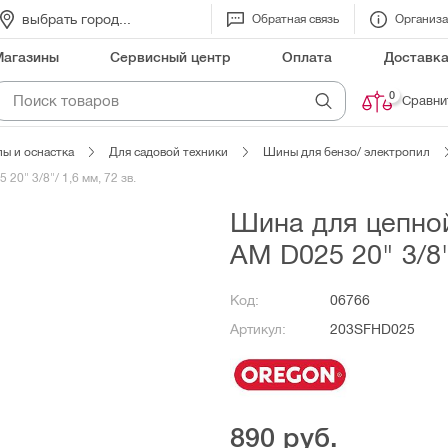
выбрать город...
Обратная связь
Организ
Магазины
Сервисный центр
Оплата
Доставк
0
Сравни
ы и оснастка
Для садовой техники
Шины для бензо/ электропил
0" 3/8"/ 1,6 мм, 72 зв.
Шина для цепной
AM D025 20" 3/8"
Код:
06766
Артикул:
203SFHD025
890
руб.