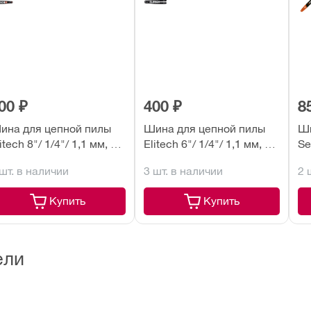
00 ₽
400 ₽
8
ина для цепной пилы
Шина для цепной пилы
Ши
itech 8"/ 1/4"/ 1,1 мм, 44
Elitech 6"/ 1/4"/ 1,1 мм, 36
Se
. (0809.024600)
зв. (0809.024500)
зв
 шт. в наличии
3 шт. в наличии
2 
Купить
Купить
ели