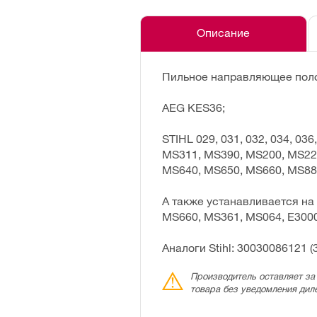
Описание
Пильное направляющее поло
AEG KES36;
STIHL 029, 031, 032, 034, 036,
MS311, MS390, MS200, MS22
MS640, MS650, MS660, MS88
А также устанавливается на 
MS660, MS361, MS064, E3000
Аналоги Stihl: 30030086121 (
Производитель оставляет за
товара без уведомления дил