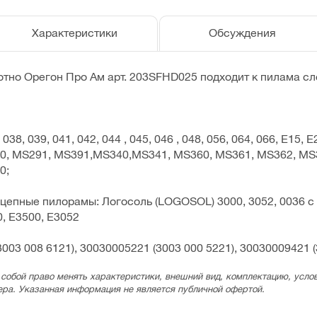
Характеристики
Обсуждения
тно Орегон Про Ам арт. 203SFHD025 подходит к пилама сл
 038, 039, 041, 042, 044 , 045, 046 , 048, 056, 064, 066, E15,
0, MS291, MS391,MS340,MS341, MS360, MS361, MS362, MS
0;
цепные пилорамы: Логосоль (LOGOSOL) 3000, 3052, 0036 с 
, E3500, E3052
3003 008 6121), 30030005221 (3003 000 5221), 30030009421 
 собой право менять характеристики, внешний вид, комплектацию, услов
ера. Указанная информация не является публичной офертой.