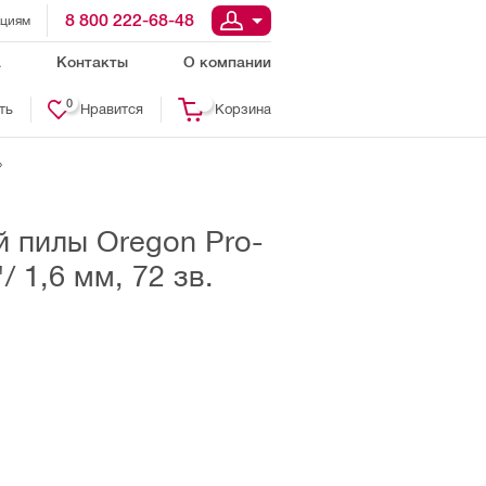
8 800 222-68-48
ациям
а
Контакты
О компании
0
ть
Нравится
Корзина
 пилы Oregon Pro-
/ 1,6 мм, 72 зв.