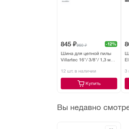
845 ₽
8
-12%
960 ₽
Шина для цепной пилы
Ш
Villartec 16"/ 3/8"/ 1,3 мм
El
56 зв.
зв
12 шт. в наличии
3
Купить
Вы недавно смотр