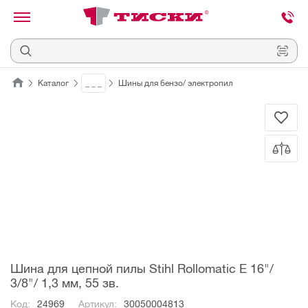
канировать
трихкод
Отмена
Каталог
_ _ _
Шины для бензо/ электропил
Наведите
камеру
на
QR-
код
или
штрихкод,
расположенный
на
ценнике,
товаре
или
упаковке.
Шина для цепной пилы Stihl Rollomatic E 16"/
3/8"/ 1,3 мм, 55 зв.
Код:
24969
Артикул:
30050004813