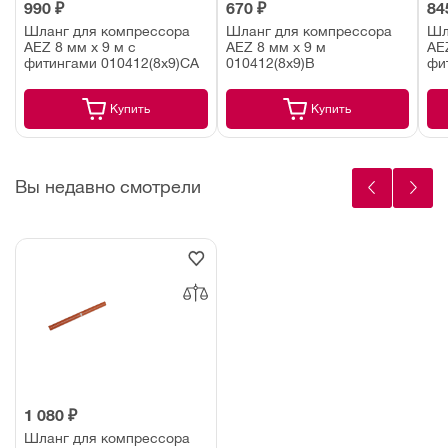
990 ₽
670 ₽
84
Шланг для компрессора
Шланг для компрессора
Шл
AEZ 8 мм х 9 м с
AEZ 8 мм х 9 м
AEZ
фитингами 010412(8х9)СA
010412(8х9)В
фи
Купить
Купить
Вы недавно смотрели
1 080 ₽
Шланг для компрессора