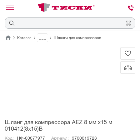
канировать
трихкод
Отмена
Каталог
_ _ _
Шланги для компрессоров
Наведите
камеру
на
QR-
код
или
штрихкод,
расположенный
на
ценнике,
товаре
или
упаковке.
Шланг для компрессора AEZ 8 мм х15 м
010412(8х15)В
Код:
НФ-00077977
Артикул:
9700019723