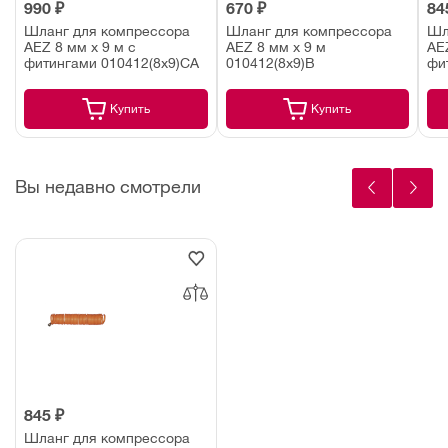
990 ₽
670 ₽
84
Шланг для компрессора
Шланг для компрессора
Шл
AEZ 8 мм х 9 м с
AEZ 8 мм х 9 м
AEZ
фитингами 010412(8х9)СA
010412(8х9)В
фи
Купить
Купить
Вы недавно смотрели
845 ₽
Шланг для компрессора