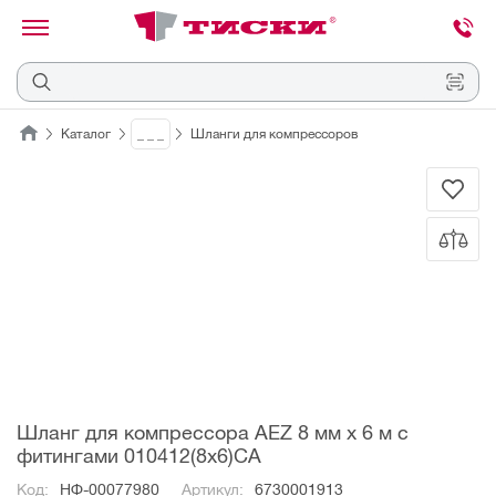
канировать
трихкод
Отмена
Каталог
_ _ _
Шланги для компрессоров
Наведите
камеру
на
QR-
код
или
штрихкод,
расположенный
на
ценнике,
товаре
или
упаковке.
Шланг для компрессора AEZ 8 мм х 6 м с
фитингами 010412(8х6)СA
Код:
НФ-00077980
Артикул:
6730001913