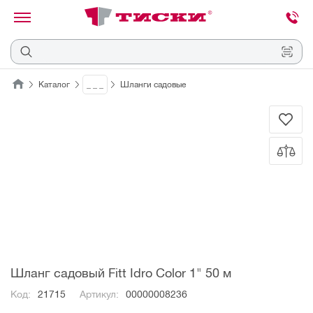
канировать
трихкод
Отмена
Каталог
_ _ _
Шланги садовые
Наведите
камеру
на
QR-
код
или
штрихкод,
расположенный
на
ценнике,
товаре
или
упаковке.
Шланг садовый Fitt Idro Color 1" 50 м
Код:
21715
Артикул:
00000008236