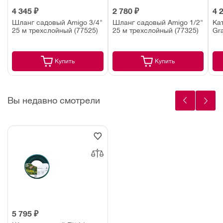
4 345 ₽
2 780 ₽
4 
Шланг садовый Amigo 3/4"
Шланг садовый Amigo 1/2"
Ка
25 м трехслойный (77525)
25 м трехслойный (77325)
Gr
Купить
Купить
Вы недавно смотрели
5 795 ₽