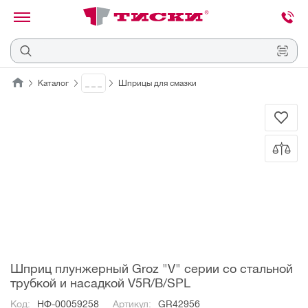
канировать
трихкод
Отмена
Каталог
_ _ _
Шприцы для смазки
Наведите
камеру
на
QR-
код
или
штрихкод,
расположенный
на
ценнике,
товаре
или
упаковке.
Шприц плунжерный Groz "V" серии со стальной
трубкой и насадкой V5R/B/SPL
Код:
НФ-00059258
Артикул:
GR42956