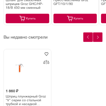
Шланг для смазочных
Пресс-масленка Groz
Пр
шприцев Groz GHC/HP-
GFT/10/1/90
GF
18/B 450 мм сменный
Купить
Купить
Вы недавно смотрели
1 860 ₽
Шприц плунжерный Groz
"V" серии со стальной
трубкой и насадкой