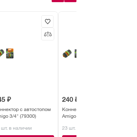
45 ₽
240 ₽
60
ннектор с автостопом
Коннектор с аквастопом
Ко
igo 3/4" (79300)
Amigo 1/2" (79110)
Ami
 шт. в наличии
23 шт. в наличии
4 ш