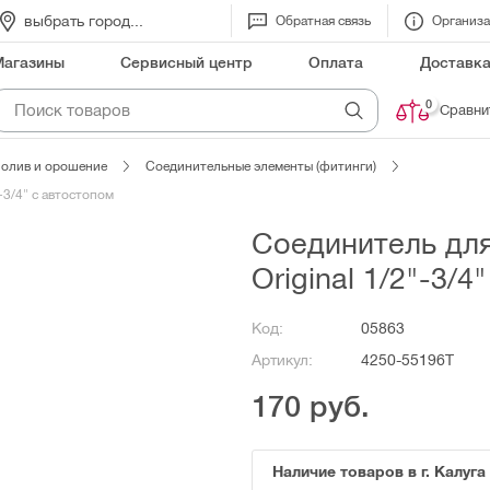
выбрать город...
Обратная связь
Организ
Магазины
Сервисный центр
Оплата
Доставк
0
Сравни
олив и орошение
Соединительные элементы (фитинги)
-3/4" с автостопом
Соединитель дл
Original 1/2"-3/
Код:
05863
Артикул:
4250-55196T
170
руб.
Наличие товаров в г. Калуга