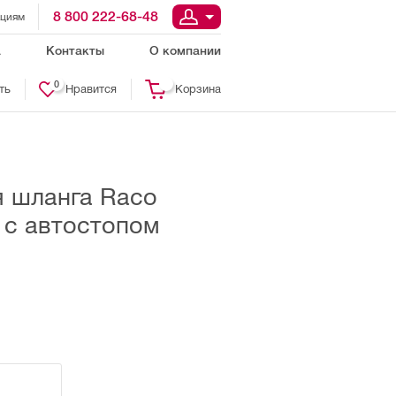
8 800 222-68-48
ациям
а
Контакты
О компании
0
ть
Нравится
Корзина
я шланга Raco
4" с автостопом