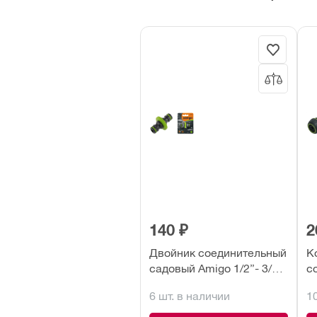
140 ₽
2
Двойник соединительный
К
садовый Amigo 1/2”- 3/4”
с
(79160)
1/
6 шт. в наличии
1