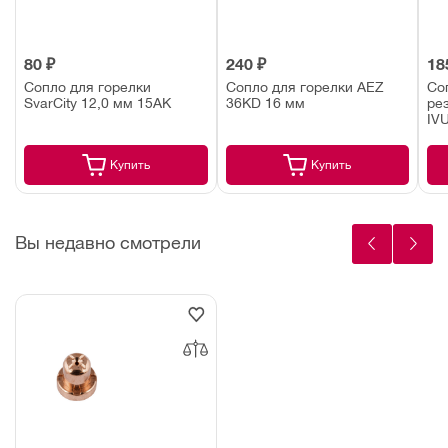
80 ₽
240 ₽
18
Сопло для горелки
Сопло для горелки AEZ
Со
SvarCity 12,0 мм 15АК
36KD 16 мм
рез
IV
Купить
Купить
Вы недавно смотрели