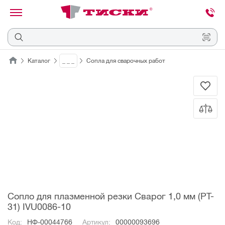
канировать
трихкод
Отмена
Каталог
_ _ _
Сопла для сварочных работ
Наведите
камеру
на
QR-
код
или
штрихкод,
расположенный
на
ценнике,
товаре
или
упаковке.
Сопло для плазменной резки Сварог 1,0 мм (PT-
31) IVU0086-10
Код:
НФ-00044766
Артикул:
00000093696