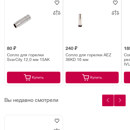
80 ₽
240 ₽
18
Сопло для горелки
Сопло для горелки AEZ
Со
SvarCity 12,0 мм 15АК
36KD 16 мм
рез
IV
Купить
Купить
Вы недавно смотрели