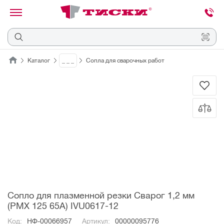
канировать
трихкод
Отмена
Каталог
_ _ _
Сопла для сварочных работ
Наведите
камеру
на
QR-
код
или
штрихкод,
расположенный
на
ценнике,
товаре
или
упаковке.
Сопло для плазменной резки Сварог 1,2 мм
(PMX 125 65A) IVU0617-12
Код:
НФ-00066957
Артикул:
00000095776