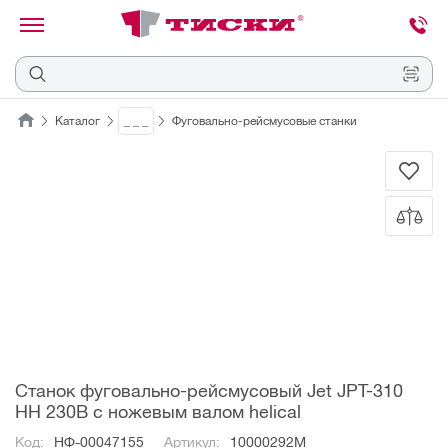
канировать
трихкод
Отмена
Каталог
_ _ _
Фуговально-рейсмусовые станки
Наведите
камеру
на
QR-
код
или
штрихкод,
расположенный
на
ценнике,
товаре
или
упаковке.
Станок фуговально-рейсмусовый Jet JPT-310
HH 230В с ножевым валом helical
Код:
НФ-00047155
Артикул:
10000292M