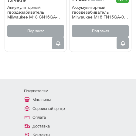
73 490 ₽
-12%
Аккумуляторный
Аккумуляторный
гвоздезабиватель
гвоздезабиватель
Milwaukee M18 CN16GA-
Milwaukee M18 FN15GA-0X
202X FUEL (2х2,0 Ач)
(без акк и зу)
Под заказ
Под заказ
Покупателям
Магазины
Сервисный центр
Оплата
Доставка
Контакты