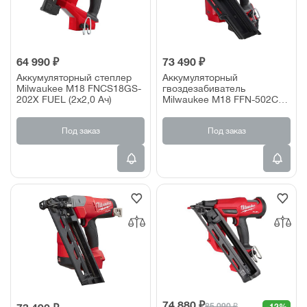
64 990 ₽
73 490 ₽
Аккумуляторный степлер
Аккумуляторный
Milwaukee M18 FNCS18GS-
гвоздезабиватель
202X FUEL (2х2,0 Ач)
Milwaukee M18 FFN-502C
(2х5,0 Ач)
Под заказ
Под заказ
74 880 ₽
85 090 ₽