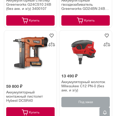
Аккумуляторный степлер
Аккумуляторный
Greenworks G24CS10 24В
гвоздезабиватель
(без акк. и з/у) 3400107
Greenworks GD24BN 24В
(без акк. и з/у) 3400707
Купить
Купить
13 490 ₽
Аккумуляторный молоток
Milwaukee C12 PN-0 (без
59 800 ₽
акк. и з/у)
Аккумуляторный
монтажный пистолет
Hybest DCSR40
Под заказ
Купить