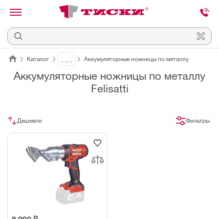
канировать
трихкод
Отмена
Каталог
_ _ _
Аккумуляторные ножницы по металлу
Аккумуляторные ножницы по металлу
Наведите
Felisatti
камеру
на
QR-
код
или
Дешевле
Фильтры
штрихкод,
расположенный
на
ценнике,
товаре
или
упаковке.