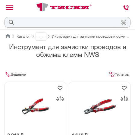
канировать
трихкод
Отмена
Каталог
_ _ _
Инструмент для зачистки проводов и обжима клемм
Инструмент для зачистки проводов и
Наведите
обжима клемм NWS
камеру
на
QR-
код
или
Дешевле
Фильтры
штрихкод,
расположенный
на
ценнике,
товаре
или
упаковке.