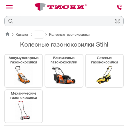
канировать
трихкод
Отмена
Каталог
_ _ _
Колесные газонокосилки
Колесные газонокосилки Stihl
Наведите
камеру
на
Аккумуляторные
Бензиновые
Сетевые
QR-
газонокосилки
газонокосилки
газонокосилки
код
или
штрихкод,
расположенный
на
ценнике,
товаре
Механические
или
газонокосилки
упаковке.