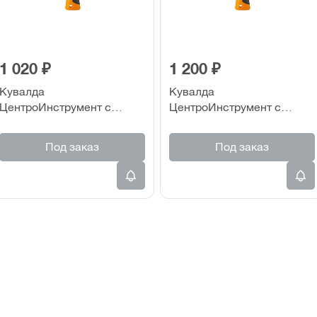
1 020 ₽
1 200 ₽
Кувалда
Кувалда
ЦентроИнструмент с
ЦентроИнструмент с
фиберглассовой
фиберглассовой
рукояткой 1000 гр.
рукояткой 1500 гр.
Под заказ
Под заказ