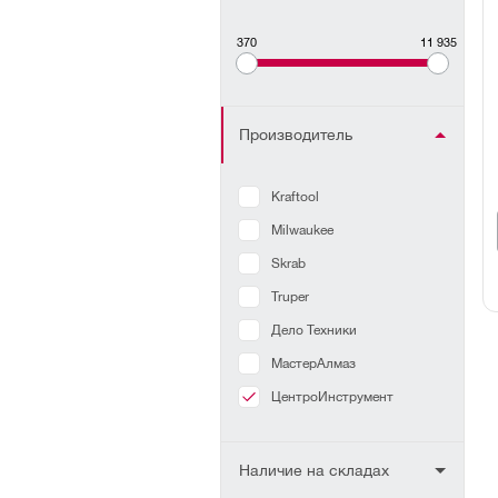
370
11 935
Производитель
Kraftool
Milwaukee
Skrab
Truper
Дело Техники
МастерАлмаз
ЦентроИнструмент
Наличие на складах