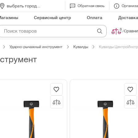
выбрать город...
Обратная связь
Организ
Магазины
Сервисный центр
Оплата
Доставк
0
Сравни
Ударно-рычажный инструмент
Кувалды
Кувалды ЦентроИнст
струмент