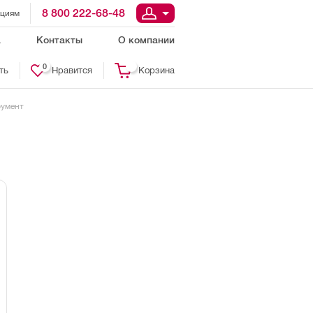
8 800 222-68-48
ациям
а
Контакты
О компании
0
ть
Нравится
Корзина
румент