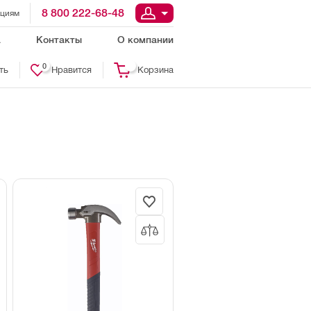
8 800 222-68-48
ациям
а
Контакты
О компании
0
ть
Нравится
Корзина