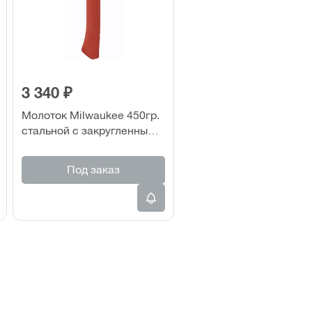
3 340 ₽
Молоток Milwaukee 450гр.
стальной с закругленным
гвоздодером
Под заказ