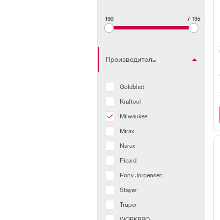
190
7 195
Производитель
Goldblatt
Kraftool
Milwaukee
Mirax
Narex
Picard
Pony Jorgensen
Stayer
Truper
WORKPRO