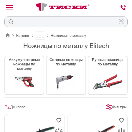
канировать
трихкод
Отмена
Каталог
_ _ _
Ножницы по металлу
Ножницы по металлу Elitech
Наведите
камеру
на
Аккумуляторные
Сетевые ножницы
Ручные ножницы
QR-
ножницы по
по металлу
по металлу
код
металлу
или
штрихкод,
расположенный
на
ценнике,
товаре
или
упаковке.
Дешевле
Фильтры