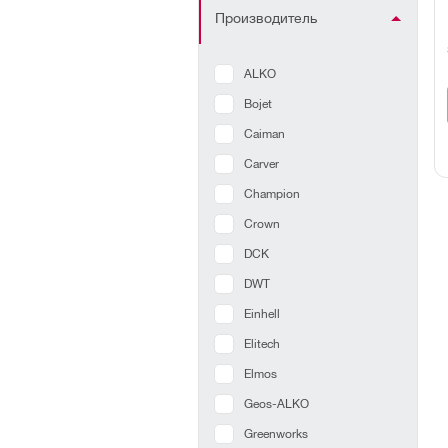
Производитель
ALKO
Bojet
Caiman
Carver
Champion
Crown
DCK
DWT
Einhell
Elitech
Elmos
Geos-ALKO
Greenworks