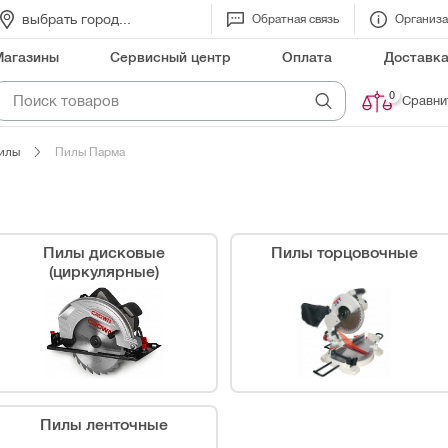
выбрать город...
Обратная связь
Организ
Магазины
Сервисный центр
Оплата
Доставк
0
Сравни
илы
Пилы Парма
Пилы дисковые
Пилы торцовочные
(циркулярные)
Пилы ленточные