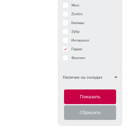
Worx
ZimAni
Белмаш
Зубр
Интерскол
Парма
Фиолент
Наличие на складах