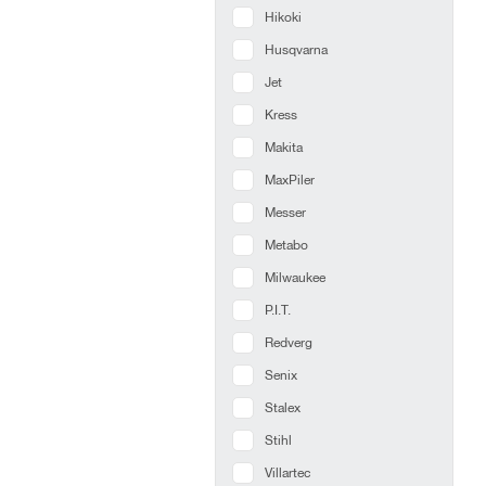
Hikoki
Husqvarna
Jet
Kress
Makita
MaxPiler
Messer
Metabo
Milwaukee
P.I.T.
Redverg
Senix
Stalex
Stihl
Villartec