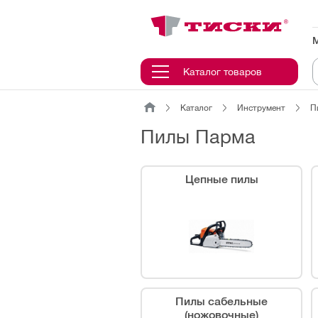
канировать
трихкод
Отмена
Каталог товаров
Каталог
Инструмент
П
Наведите
камеру
Пилы Парма
на
QR-
код
или
Цепные пилы
штрихкод,
расположенный
на
ценнике,
товаре
или
упаковке.
Пилы сабельные
(ножовочные)