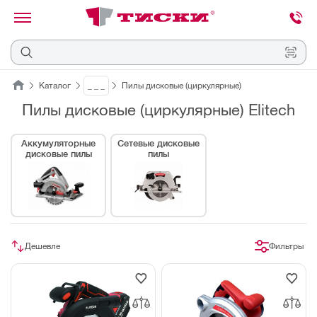
канировать
трихкод
Отмена
Каталог
_ _ _
Пилы дисковые (циркулярные)
Пилы дисковые (циркулярные) Elitech
Наведите
камеру
на
Аккумуляторные
Сетевые дисковые
QR-
дисковые пилы
пилы
код
или
штрихкод,
расположенный
на
ценнике,
товаре
или
упаковке.
Дешевле
Фильтры