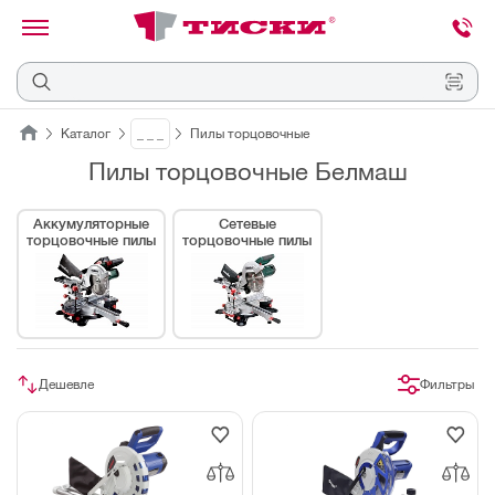
канировать
трихкод
Отмена
Каталог
_ _ _
Пилы торцовочные
Пилы торцовочные Белмаш
Наведите
камеру
на
Аккумуляторные
Сетевые
QR-
торцовочные пилы
торцовочные пилы
код
или
штрихкод,
расположенный
на
ценнике,
товаре
или
упаковке.
Дешевле
Фильтры