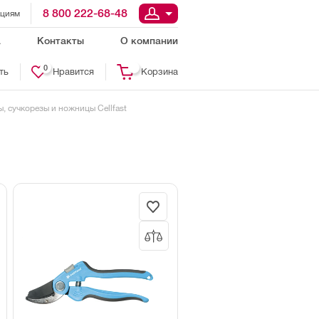
8 800 222-68-48
ациям
а
Контакты
О компании
0
ть
Нравится
Корзина
, сучкорезы и ножницы Cellfast