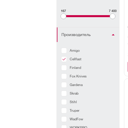
167
7 400
Производитель
Amigo
Cellfast
Finland
Fox Knives
Gardena
Skrab
Stihl
Truper
WadFow
WORKPRO