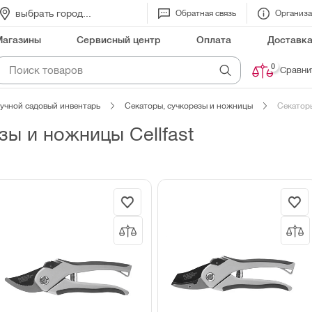
выбрать город...
Обратная связь
Организ
Магазины
Сервисный центр
Оплата
Доставк
0
Сравни
учной садовый инвентарь
Секаторы, сучкорезы и ножницы
Секаторы
зы и ножницы Cellfast