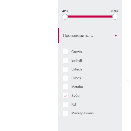
420
3 990
Производитель
Crown
Einhell
Elitech
Elmos
Metabo
Зубр
КВТ
МастерАлмаз