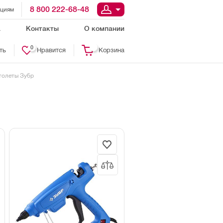
8 800 222-68-48
ациям
а
Контакты
О компании
0
ть
Нравится
Корзина
толеты Зубр