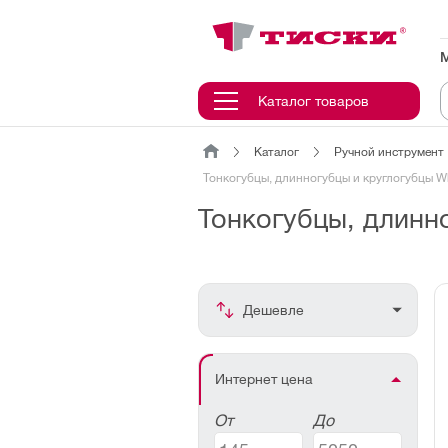
канировать
трихкод
Отмена
Каталог товаров
Каталог
Ручной инструмент
Наведите
Тонкогубцы, длинногубцы и круглогубцы W
камеру
на
Тонкогубцы, длинн
QR-
код
или
штрихкод,
расположенный
на
ценнике,
Дешевле
товаре
или
упаковке.
Интернет цена
От
До