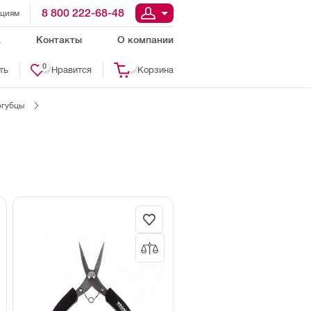
8 800 222-68-48
ациям
а
Контакты
О компании
0
ть
Нравится
Корзина
огубцы