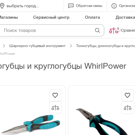
выбрать город...
Обратная связь
Организ
Магазины
Сервисный центр
Оплата
Доставк
0
Сравни
Шарнирно-губцевый инструмент
Тонкогубцы, длинногубцы и кругл
hirlPower
огубцы и круглогубцы WhirlPower