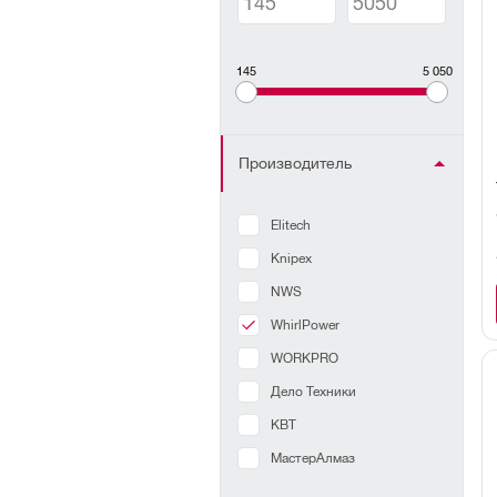
145
5 050
Производитель
Elitech
Knipex
NWS
WhirlPower
WORKPRO
Дело Техники
КВТ
МастерАлмаз