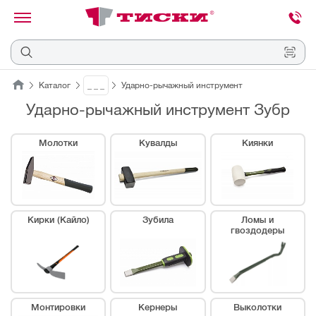
канировать
трихкод
Отмена
Каталог
_ _ _
Ударно-рычажный инструмент
Ударно-рычажный инструмент Зубр
Наведите
камеру
на
Молотки
Кувалды
Киянки
QR-
код
или
штрихкод,
расположенный
на
ценнике,
Кирки (Кайло)
Зубила
Ломы и
товаре
гвоздодеры
или
упаковке.
Монтировки
Кернеры
Выколотки