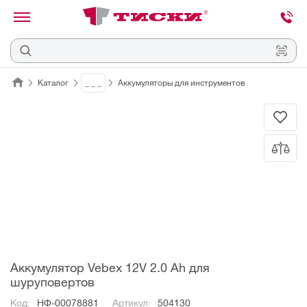
канировать
трихкод
Отмена
Каталог
_ _ _
Аккумуляторы для инструментов
Наведите
камеру
на
QR-
код
или
штрихкод,
расположенный
на
ценнике,
товаре
или
упаковке.
Аккумулятор Vebex 12V 2.0 Ah для
шуруповертов
Код:
НФ-00078881
Артикул:
504130