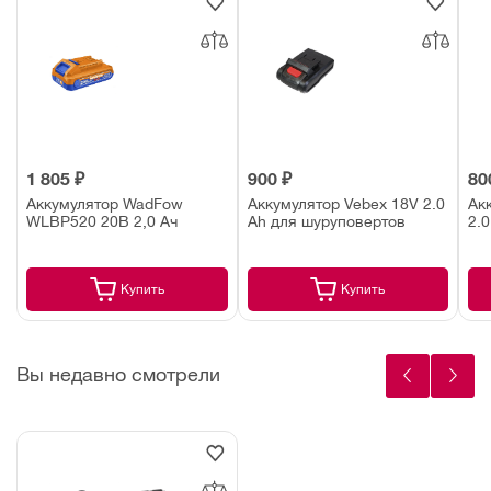
1 805 ₽
900 ₽
80
Аккумулятор WadFow
Аккумулятор Vebex 18V 2.0
Ак
WLBP520 20В 2,0 Ач
Ah для шуруповертов
2.
Купить
Купить
Вы недавно смотрели