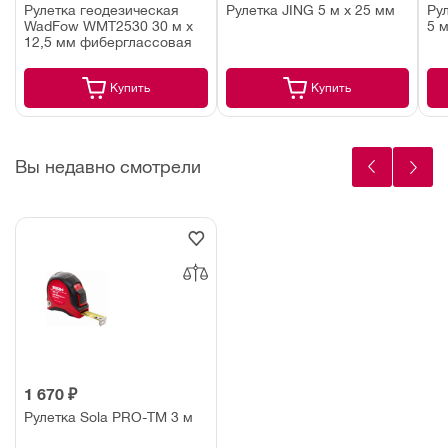
Рулетка геодезическая
Рулетка JING 5 м х 25 мм
Ру
WadFow WMT2530 30 м х
5 м
12,5 мм фиберглассовая
Купить
Купить
Вы недавно смотрели
1 670 ₽
Рулетка Sola PRO-TM 3 м