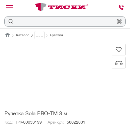
канировать
трихкод
Отмена
Каталог
_ _ _
Рулетки
Наведите
камеру
на
QR-
код
или
штрихкод,
расположенный
на
ценнике,
товаре
или
упаковке.
Рулетка Sola PRO-TM 3 м
Код:
НФ-00053199
Артикул:
50022001