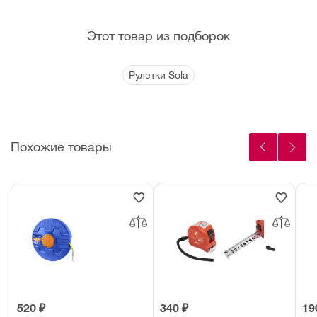
Этот товар из подборок
Рулетки Sola
Похожие товары
520 ₽
340 ₽
19