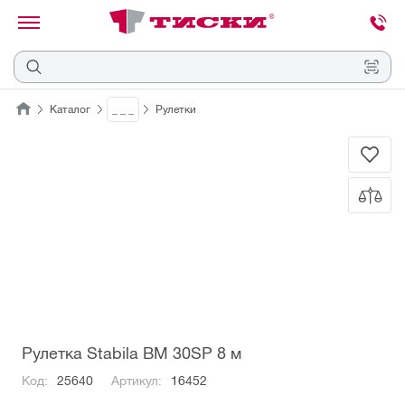
канировать
трихкод
Отмена
Каталог
_ _ _
Рулетки
Наведите
камеру
на
QR-
код
или
штрихкод,
расположенный
на
ценнике,
товаре
или
упаковке.
Рулетка Stabila ВМ 30SP 8 м
Код:
25640
Артикул:
16452