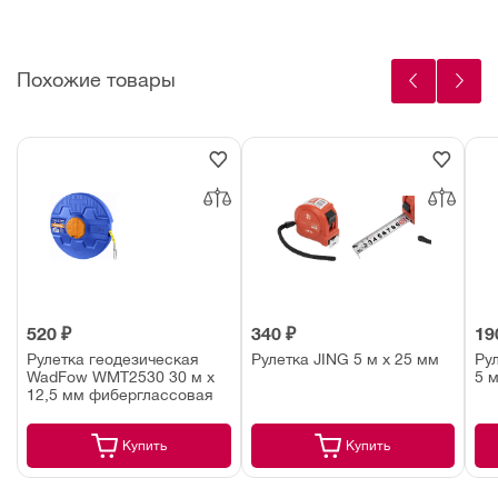
Похожие товары
520 ₽
340 ₽
19
Рулетка геодезическая
Рулетка JING 5 м х 25 мм
Ру
WadFow WMT2530 30 м х
5 м
12,5 мм фиберглассовая
Купить
Купить