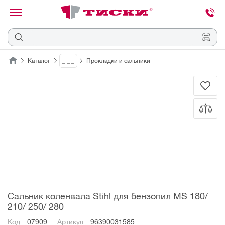
канировать
трихкод
Отмена
Каталог
_ _ _
Прокладки и сальники
Наведите
камеру
на
QR-
код
или
штрихкод,
расположенный
на
ценнике,
товаре
или
упаковке.
Сальник коленвала Stihl для бензопил MS 180/
210/ 250/ 280
Код:
07909
Артикул:
96390031585