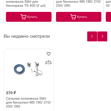
коленвала Stihl для
для бензопил MS 180/ 210/
дл
бензореза TS 400 (2 шт)
250/ 280
45
Купить
Купить
Вы недавно смотрели
370 ₽
Сальник коленвала Stihl
для бензопил MS 180/ 210/
250/ 280