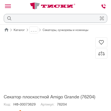
канировать
трихкод
Отмена
Каталог
_ _ _
Секаторы, сучкорезы и ножницы
Наведите
камеру
на
QR-
код
или
штрихкод,
расположенный
на
ценнике,
товаре
или
упаковке.
Секатор плоскостной Amigo Grande (76204)
Код:
НФ-00073629
Артикул:
76204