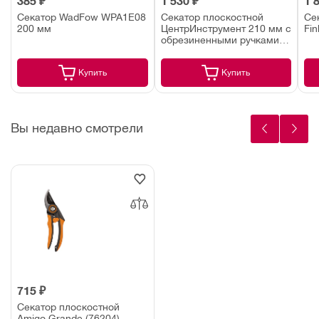
385 ₽
1 530 ₽
1 
Секатор WadFow WPA1E08
Секатор плоскостной
Се
200 мм
ЦентрИнструмент 210 мм с
Fin
обрезиненными ручками
(1720)
Купить
Купить
Вы недавно смотрели
715 ₽
Секатор плоскостной
Amigo Grande (76204)