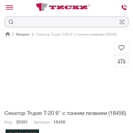
канировать
трихкод
Отмена
Каталог
Секатор Truper T-20 6" с тонким лезвием (18456)
Наведите
камеру
на
QR-
код
или
штрихкод,
расположенный
на
ценнике,
товаре
или
упаковке.
Секатор Truper T-20 6" с тонким лезвием (18456)
Код:
35391
Артикул:
18456