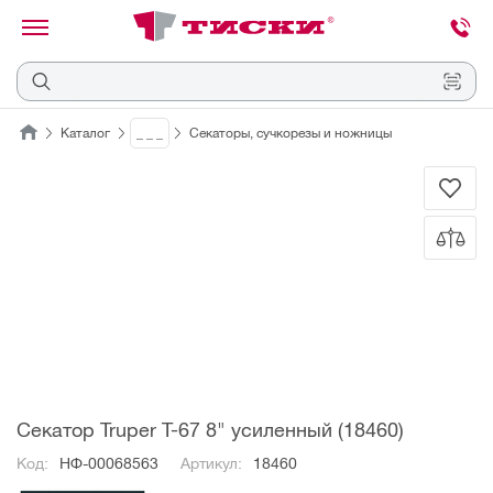
канировать
трихкод
Отмена
Каталог
_ _ _
Секаторы, сучкорезы и ножницы
Наведите
камеру
на
QR-
код
или
штрихкод,
расположенный
на
ценнике,
товаре
или
упаковке.
Секатор Truper T-67 8" усиленный (18460)
Код:
НФ-00068563
Артикул:
18460