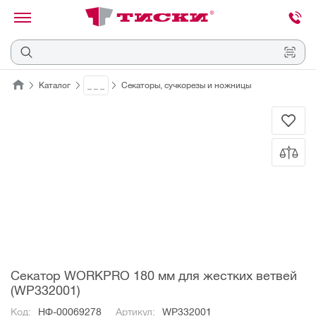
канировать
трихкод
Отмена
Каталог
_ _ _
Секаторы, сучкорезы и ножницы
Наведите
камеру
на
QR-
код
или
штрихкод,
расположенный
на
ценнике,
товаре
или
упаковке.
Секатор WORKPRO 180 мм для жестких ветвей
(WP332001)
Код:
НФ-00069278
Артикул:
WP332001