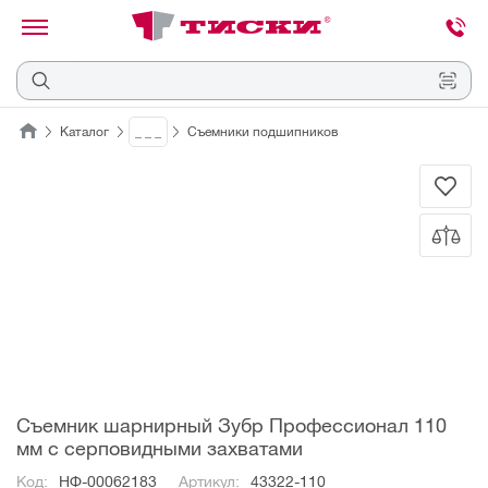
канировать
трихкод
Отмена
Каталог
_ _ _
Съемники подшипников
Наведите
камеру
на
QR-
код
или
штрихкод,
расположенный
на
ценнике,
товаре
или
упаковке.
Съемник шарнирный Зубр Профессионал 110
мм с серповидными захватами
Код:
НФ-00062183
Артикул:
43322-110