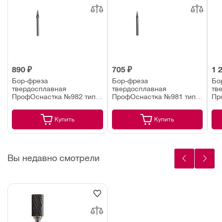
890 ₽
705 ₽
1 
Бор-фреза
Бор-фреза
Бо
твердосплавная
твердосплавная
тв
ПрофОснастка №982 тип
ПрофОснастка №981 тип
Пр
M 8х20х65 мм хвостовик 6
M 6х13х58 мм хвостовик 6
10
мм (по алюминию)
мм (по алюминию)
мм
Купить
Купить
Вы недавно смотрели