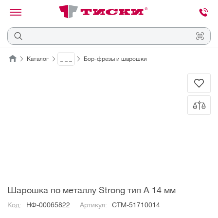
канировать
трихкод
Отмена
Каталог
_ _ _
Бор-фрезы и шарошки
Наведите
камеру
на
QR-
код
или
штрихкод,
расположенный
на
ценнике,
товаре
или
упаковке.
Шарошка по металлу Strong тип A 14 мм
Код:
НФ-00065822
Артикул:
СТМ-51710014