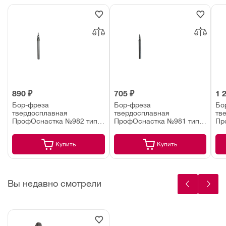
890 ₽
705 ₽
1 
Бор-фреза
Бор-фреза
Бо
твердосплавная
твердосплавная
тв
ПрофОснастка №982 тип
ПрофОснастка №981 тип
Пр
M 8х20х65 мм хвостовик 6
M 6х13х58 мм хвостовик 6
10
мм (по алюминию)
мм (по алюминию)
мм
Купить
Купить
Вы недавно смотрели