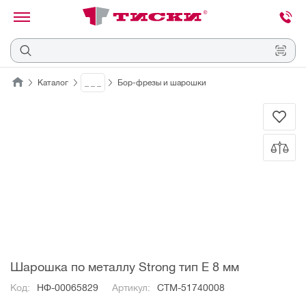
канировать
трихкод
Отмена
Каталог
_ _ _
Бор-фрезы и шарошки
Наведите
камеру
на
QR-
код
или
штрихкод,
расположенный
на
ценнике,
товаре
или
упаковке.
Шарошка по металлу Strong тип E 8 мм
Код:
НФ-00065829
Артикул:
СТМ-51740008