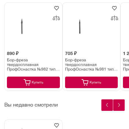
890 ₽
705 ₽
1 
Бор-фреза
Бор-фреза
Бо
твердосплавная
твердосплавная
тв
ПрофОснастка №982 тип
ПрофОснастка №981 тип
Пр
M 8х20х65 мм хвостовик 6
M 6х13х58 мм хвостовик 6
10
мм (по алюминию)
мм (по алюминию)
мм
Купить
Купить
Вы недавно смотрели