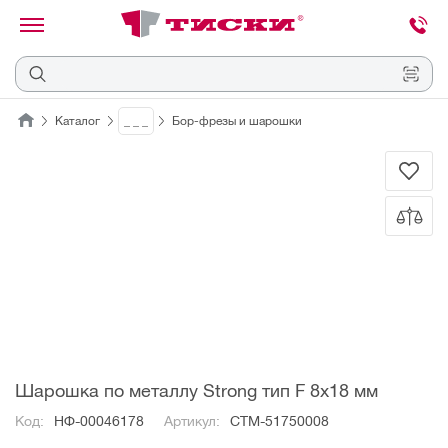
канировать
трихкод
Отмена
Каталог
_ _ _
Бор-фрезы и шарошки
Наведите
камеру
на
QR-
код
или
штрихкод,
расположенный
на
ценнике,
товаре
или
упаковке.
Шарошка по металлу Strong тип F 8х18 мм
Код:
НФ-00046178
Артикул:
СТМ-51750008