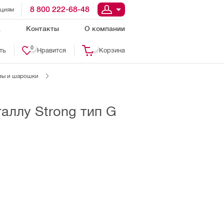
8 800 222-68-48
ациям
а
Контакты
О компании
0
ть
Нравится
Корзина
зы и шарошки
аллу Strong тип G