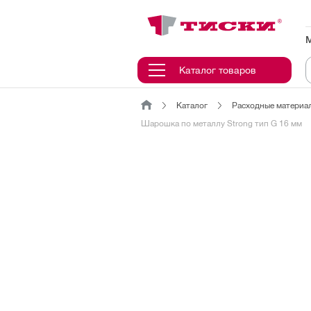
канировать
трихкод
Отмена
Каталог товаров
Каталог
Расходные материал
Наведите
Шарошка по металлу Strong тип G 16 мм
камеру
на
QR-
код
или
штрихкод,
расположенный
на
ценнике,
товаре
или
упаковке.