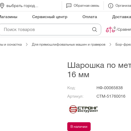
выбрать город...
Обратная связь
Организ
Магазины
Сервисный центр
Оплата
Доставк
0
Сравни
ы и оснастка
Для прямошлифовальных машин и граверов
Бор-фре
Шарошка по мет
16 мм
Код:
НФ-00065838
Артикул:
СТМ-51760016
В наличии