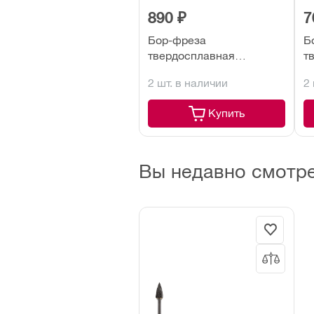
890 ₽
7
Бор-фреза
Б
твердосплавная
т
ПрофОснастка №982 тип
П
2 шт. в наличии
2
M 8х20х65 мм хвостовик
M
6 мм (по алюминию)
6
Купить
Вы недавно смотр