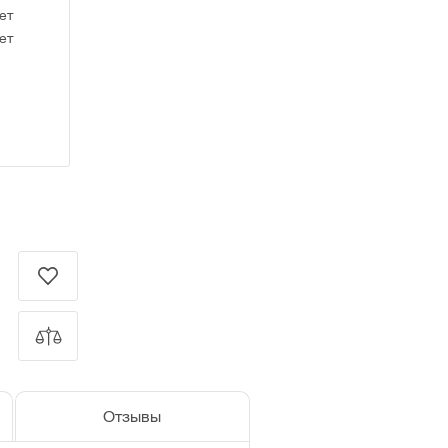
ет
ет
Отзывы