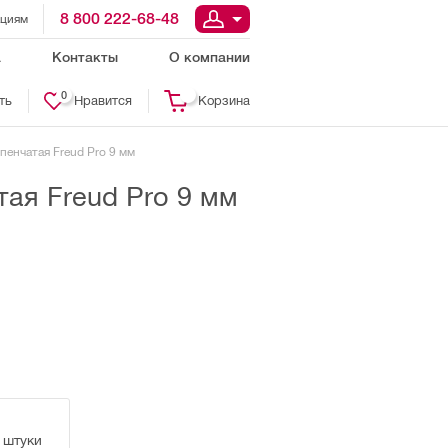
8 800 222-68-48
ациям
а
Контакты
О компании
0
ть
Нравится
Корзина
пенчатая Freud Pro 9 мм
ая Freud Pro 9 мм
 штуки