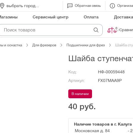
выбрать город...
Обратная связь
Организ
Магазины
Сервисный центр
Оплата
Доставк
0
Сравни
ы и оснастка
Для фрезеров
Подшипники для фрез
Шайба сту
Шайба ступенчат
Код:
НФ-00059448
Артикул:
FX07MAA9P
В наличии
40
руб.
Наличие товаров в г. Калуга
Московская д. 84
-
2