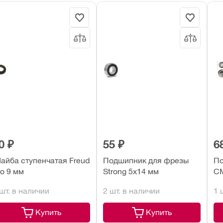
0 ₽
55 ₽
6
айба ступенчатая Freud
Подшипник для фрезы
По
ro 9 мм
Strong 5х14 мм
CM
 шт. в наличии
2 шт. в наличии
1 
Купить
Купить