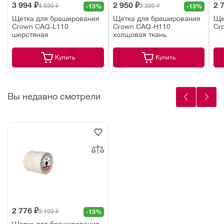
3 994 ₽
2 950 ₽
2 
4 590 ₽
3 390 ₽
-13%
-13%
Щетка для браширования
Щетка для браширования
Ще
Crown CAQ-L110
Crown CAQ-H110
Cr
шерстяная
холщовая ткань
Купить
Купить
Вы недавно смотрели
2 776 ₽
3 190 ₽
-13%
Щетка для браширования