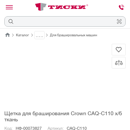
канировать
трихкод
Отмена
Каталог
_ _ _
Для брашировальных машин
Наведите
камеру
на
QR-
код
или
штрихкод,
расположенный
на
ценнике,
товаре
или
упаковке.
Щетка для браширования Crown CAQ-C110 х/б
ткань
Код:
НФ-00073827
Артикул:
CAQ-C110