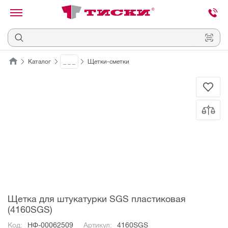
канировать
трихкод
Отмена
Каталог
_ _ _
Щетки-сметки
Наведите
камеру
на
QR-
код
или
штрихкод,
расположенный
на
ценнике,
товаре
или
упаковке.
Щетка для штукатурки SGS пластиковая
(4160SGS)
Код:
НФ-00062509
Артикул:
4160SGS