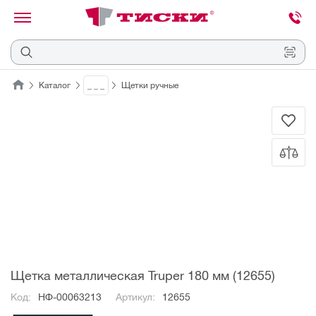
канировать
трихкод
Отмена
Каталог
_ _ _
Щетки ручные
Наведите
камеру
на
QR-
код
или
штрихкод,
расположенный
на
ценнике,
товаре
или
упаковке.
Щетка металлическая Truper 180 мм (12655)
Код:
НФ-00063213
Артикул:
12655