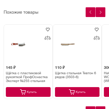
Похожие товары
145 ₽
110 ₽
30
Щётка с пластиковой
Щетка стальная Тевтон 6
На
рукояткой ПрофОснастка
рядов (3503-6)
WO
Эксперт №255 стальная
(W
Купить
Купить