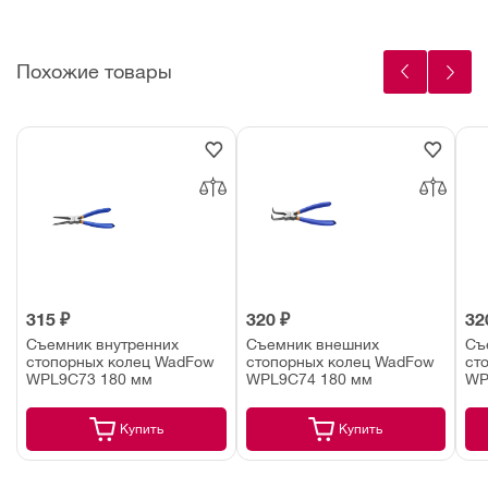
Похожие товары
315 ₽
320 ₽
32
Съемник внутренних
Съемник внешних
Съ
стопорных колец WadFow
стопорных колец WadFow
ст
WPL9C73 180 мм
WPL9C74 180 мм
WP
Купить
Купить