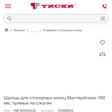
канировать
трихкод
Отмена
Каталог
_ _ _
Съемники стопорных колец
Наведите
камеру
на
QR-
код
или
штрихкод,
расположенный
на
ценнике,
товаре
или
упаковке.
Щипцы для стопорных колец МастерАлмаз 160
мм, прямые на сжатие
Код:
НФ-00042533
Артикул:
10506642