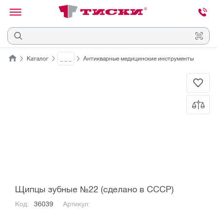
канировать
трихкод
Отмена
Каталог
_ _ _
Антикварные медицинские инструменты
Наведите
камеру
на
QR-
код
или
штрихкод,
расположенный
на
ценнике,
товаре
или
упаковке.
Щипцы зубные №22 (сделано в СССР)
Код:
36039
Артикул: