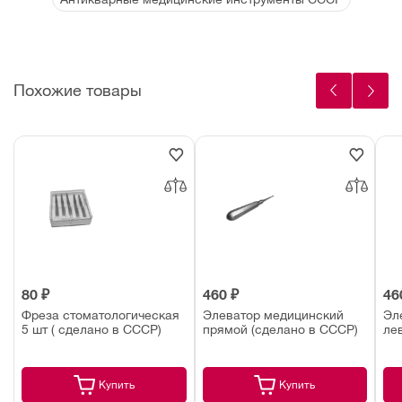
Похожие товары
80 ₽
460 ₽
46
Фреза стоматологическая
Элеватор медицинский
Эл
5 шт ( сделано в СССР)
прямой (сделано в СССР)
ле
Купить
Купить