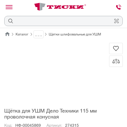
канировать
трихкод
Отмена
Каталог
_ _ _
Щетки шлифовальные для УШМ
Наведите
камеру
на
QR-
код
или
штрихкод,
расположенный
на
ценнике,
товаре
или
упаковке.
Щётка для УШМ Дело Техники 115 мм
проволочная конусная
Код:
НФ-00045869
Артикул:
274315