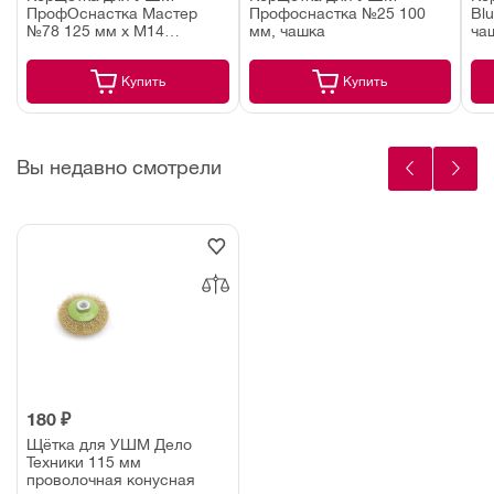
ПрофОснастка Мастер
Профоснастка №25 100
Bl
№78 125 мм х М14
мм, чашка
ча
жгутовая плоская
Купить
Купить
Вы недавно смотрели
180 ₽
Щётка для УШМ Дело
Техники 115 мм
проволочная конусная