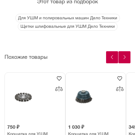
Этот товар из подборок
Для УШМ и полировальных машин Дело Техники
Щетки шлифовальные для УШМ Дело Техники
Похожие товары
750 ₽
1 030 ₽
34
Корщетка для УШМ
Корщетка для УШМ
Ко